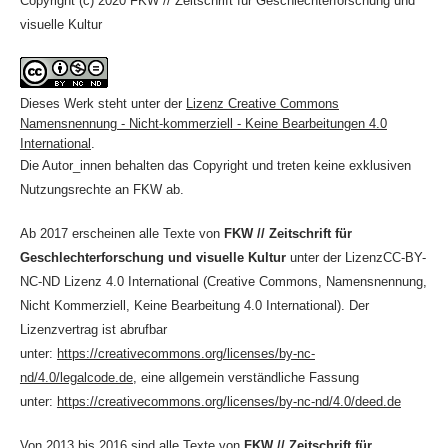
Copyright (c) 2020 FKW // Zeitschrift für Geschlechterforschung und
visuelle Kultur
Dieses Werk steht unter der
Lizenz Creative Commons
Namensnennung - Nicht-kommerziell - Keine Bearbeitungen 4.0
International
.
Die Autor_innen behalten das Copyright und treten keine exklusiven
Nutzungsrechte an FKW ab.
Ab 2017 erscheinen alle Texte von
FKW // Zeitschrift für
Geschlechterforschung und visuelle Kultur
unter der LizenzCC-BY-
NC-ND Lizenz 4.0 International (Creative Commons, Namensnennung,
Nicht Kommerziell, Keine Bearbeitung 4.0 International). Der
Lizenzvertrag ist abrufbar
unter:
https://creativecommons.org/licenses/by-nc-
nd/4.0/legalcode.de
, eine allgemein verständliche Fassung
unter:
https://creativecommons.org/licenses/by-nc-nd/4.0/deed.de
Von 2013 bis 2016 sind alle Texte von
FKW // Zeitschrift für