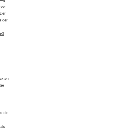
Peer
 Der
r der
de3
exten
die
ss die
als