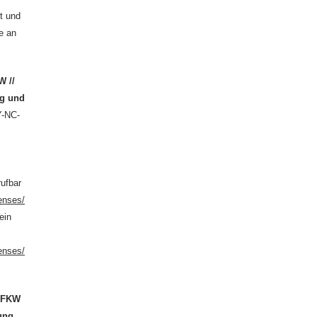
t und
e an
W //
ng und
Y-NC-
rufbar
enses/
ein
enses/
n
FKW
hung