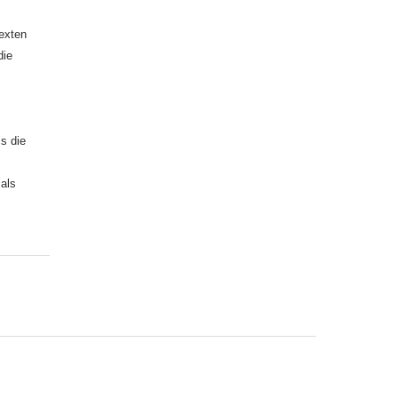
exten
die
ss die
als