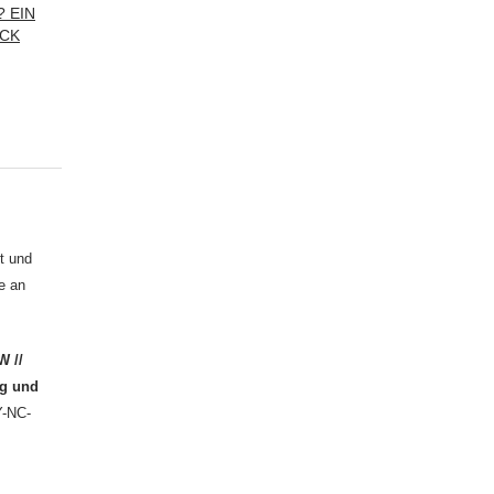
? EIN
ICK
t und
e an
W //
ng und
Y-NC-