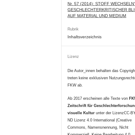
Nr. 57 (2014): STOFF WECHSELN
GESCHLECHTERKRITISCHER BL
AUF MATERIAL UND MEDIUM
Rubrik
Inhaltsverzeichnis
Lizenz
Die Autor_innen behalten das Copyrigh
treten keine exklusiven Nutzungsrecht
FKW ab.
Ab 2017 erscheinen alle Texte von
FK
Zeitschrift für Geschlechterforschu
visuelle Kultur
unter der LizenzCC-B
ND Lizenz 4.0 International (Creative
Commons, Namensnennung, Nicht
Kommerziell, Keine Bearbeitung 4.0