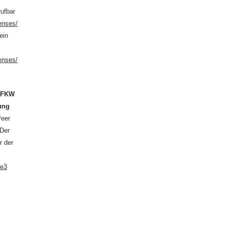
rufbar
enses/
ein
enses/
n
FKW
hung
Peer
 Der
r der
de3