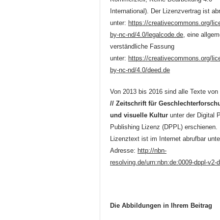
International). Der Lizenzvertrag ist ab
unter:
https://creativecommons.org/lic
by-nc-nd/4.0/legalcode.de
, eine allgem
verständliche Fassung
unter:
https://creativecommons.org/lic
by-nc-nd/4.0/deed.de
Von 2013 bis 2016 sind alle Texte vo
// Zeitschrift für Geschlechterforsc
und visuelle Kultur
unter der Digital 
Publishing Lizenz (DPPL) erschienen.
Lizenztext ist im Internet abrufbar unte
Adresse:
http://nbn-
resolving.de/urn:nbn:de:0009-dppl-v2-
Die Abbildungen in Ihrem Beitrag