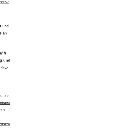
eative
0
t und
e an
W //
ng und
Y-NC-
rufbar
enses/
ein
enses/