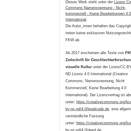
Dieses Werk steht unter der
Lizenz Cr
Commons Namensnennung - Nicht-
kommerziell - Keine Bearbeitungen 4.
International
.
Die Autor_innen behalten das Copyrigh
treten keine exklusiven Nutzungsrecht
FKW ab.
Ab 2017 erscheinen alle Texte von
FK
Zeitschrift für Geschlechterforschu
visuelle Kultur
unter der LizenzCC-B
ND Lizenz 4.0 International (Creative
Commons, Namensnennung, Nicht
Kommerziell, Keine Bearbeitung 4.0
International). Der Lizenzvertrag ist ab
unter:
https://creativecommons.org/lic
by-nc-nd/4.0/legalcode.de
, eine allgem
verständliche Fassung
unter:
https://creativecommons.org/lic
by-nc-nd/4.0/deed.de