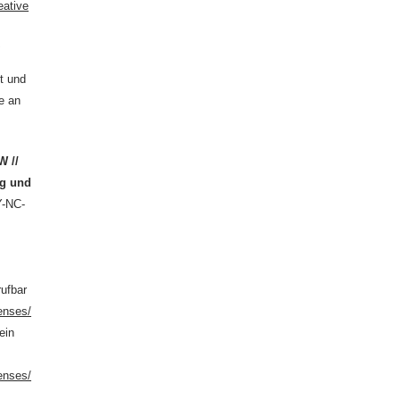
eative
0
t und
e an
W //
ng und
Y-NC-
rufbar
enses/
ein
enses/