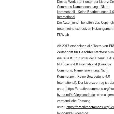
Dieses Werk steht unter der
Lizenz Cr
Commons Namensnennung - Nicht-
kommerziell - Keine Bearbeitungen 4.
International
.
Die Autor_innen behalten das Copyrigh
treten keine exklusiven Nutzungsrecht
FKW ab.
Ab 2017 erscheinen alle Texte von
FK
Zeitschrift für Geschlechterforschu
visuelle Kultur
unter der LizenzCC-B
ND Lizenz 4.0 International (Creative
Commons, Namensnennung, Nicht
Kommerziell, Keine Bearbeitung 4.0
International). Der Lizenzvertrag ist ab
unter:
https://creativecommons.org/lic
by-nc-nd/4.0/legalcode.de
, eine allgem
verständliche Fassung
unter:
https://creativecommons.org/lic
by-nc-nd/4.0/deed.de