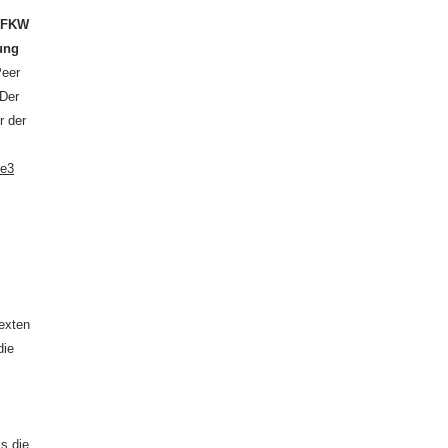
n
FKW
hung
Peer
 Der
r der
de3
exten
die
ss die