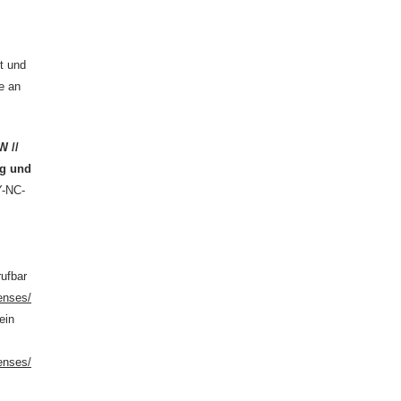
0
t und
e an
W //
ng und
Y-NC-
rufbar
enses/
ein
enses/