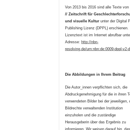
Von 2013 bis 2016 sind alle Texte vo
// Zeitschrift für Geschlechterforsc
und visuelle Kultur
unter der Digital 
Publishing Lizenz (DPPL) erschienen.
Lizenztext ist im Internet abrufbar unte
Adresse:
http://nbn-
resolving.de/urn:nbn:de:0009-dppl-v2-
Die Abbildungen in Ihrem Beitrag
Die Autor_innen verpflichten sich, die
Abdruckgenehmigung für die in ihren T
verwendeten Bilder bei der jeweiligen, 
Bildrechte verwaltenden Institution
einzuholen und die zuständige
Herausgeberin über das Ergebnis zu
informieren. Wir weisen darauf hin, da