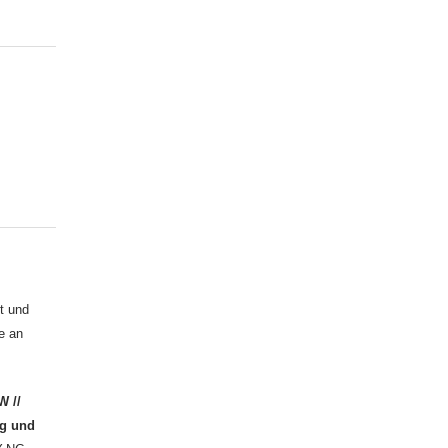
t und
e an
W //
ng und