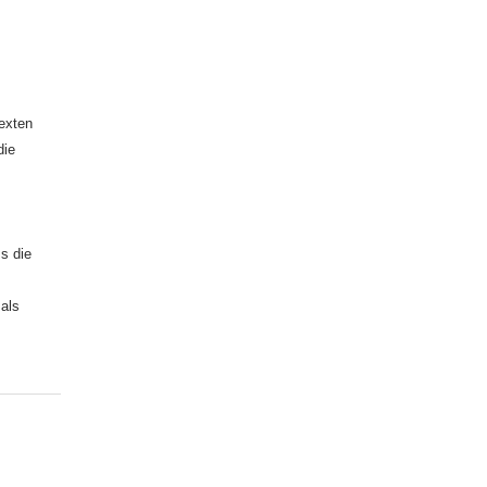
exten
die
ss die
als