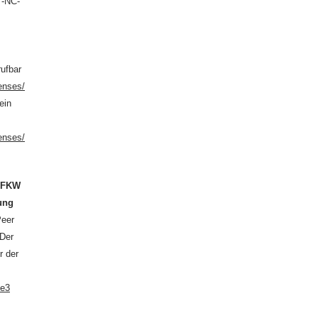
Y-NC-
rufbar
enses/
ein
enses/
n
FKW
hung
Peer
 Der
r der
de3