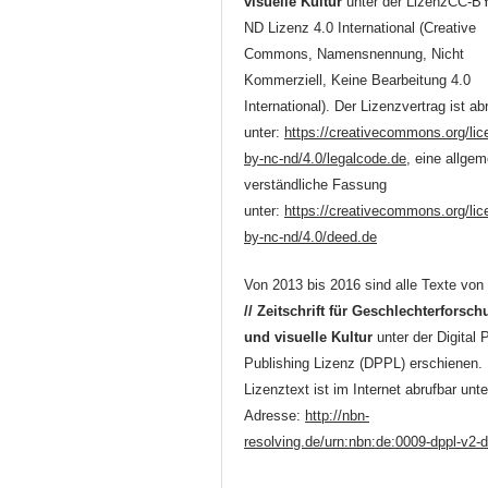
visuelle Kultur
unter der LizenzCC-B
ND Lizenz 4.0 International (Creative
Commons, Namensnennung, Nicht
Kommerziell, Keine Bearbeitung 4.0
International). Der Lizenzvertrag ist ab
unter:
https://creativecommons.org/lic
by-nc-nd/4.0/legalcode.de
, eine allgem
verständliche Fassung
unter:
https://creativecommons.org/lic
by-nc-nd/4.0/deed.de
Von 2013 bis 2016 sind alle Texte vo
// Zeitschrift für Geschlechterforsc
und visuelle Kultur
unter der Digital 
Publishing Lizenz (DPPL) erschienen.
Lizenztext ist im Internet abrufbar unte
Adresse:
http://nbn-
resolving.de/urn:nbn:de:0009-dppl-v2-