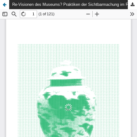
Re-Visionen des Museums? Praktiken der Sichtbarmachung im Feld des Politischen